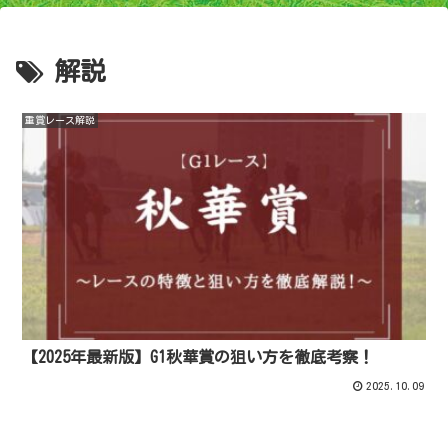
解説
重賞レース解説
【2025年最新版】G1秋華賞の狙い方を徹底考察！
2025.10.09