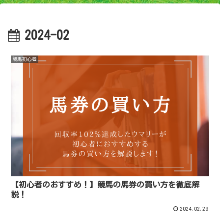
2024-02
競馬初心者
【初心者のおすすめ！】競馬の馬券の買い方を徹底解
説！
2024.02.29