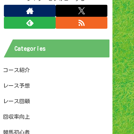
Categories
コース紹介
レース予想
レース回顧
回収率向上
競馬初心者