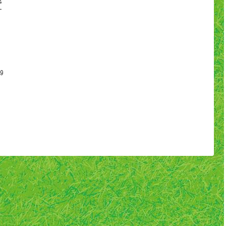
戦
ー
09